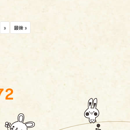
»
最後 »