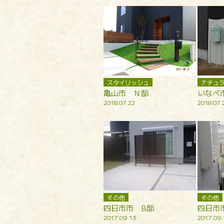
スタイリッシュ
ナチュ
亀山市 Ｎ邸
いなべ
2018.07.22
2018.07.
その他
その他
四日市市 B邸
四日市
2017.09.13
2017.09.