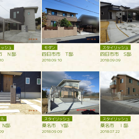
リッシュ
モダン
スタイリッシュ
市 Ｎ邸
四日市市 T邸
四日市市 S邸
10
2018.09.10
2018.09.09
ラル
スタイリッシュ
スタイリッシュ
 N邸
桑名市 Y邸
桑名市 Ｉ邸
09
2018.09.09
2018.07.22