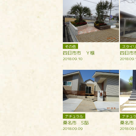
その他
スタイ
四日市市 Ｙ様
四日市
2018.09.10
2018.09.
ナチュラル
ナチュ
桑名市 S邸
桑名市
2018.09.09
2018.09.