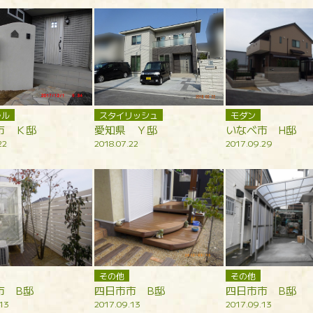
ラル
スタイリッシュ
モダン
市 Ｋ邸
愛知県 Ｙ邸
いなべ市 H邸
22
2018.07.22
2017.09.29
その他
その他
市 B邸
四日市市 B邸
四日市市 B邸
13
2017.09.13
2017.09.13