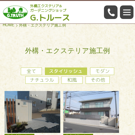
外構エクステリア&
059-322
ガーデニングショップ
G.トルース
HOME
外構・エクステリア施工例
外構・エクステリア施工例