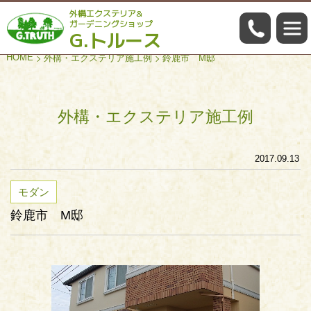
外構エクステリア&
059-322
ガーデニングショップ
G.トルース
HOME
外構・エクステリア施工例
鈴鹿市 M邸
外構・エクステリア施工例
2017.09.13
モダン
鈴鹿市 M邸