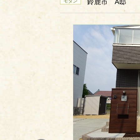
鈴鹿市 A邸
モダン