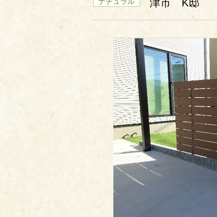
津市 K邸
ナチュラル