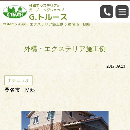
外構エクステリア&
059-322
ガーデニングショップ
G.トルース
HOME
外構・エクステリア施工例
桑名市 M邸
外構・エクステリア施工例
2017.09.13
ナチュラル
桑名市 M邸