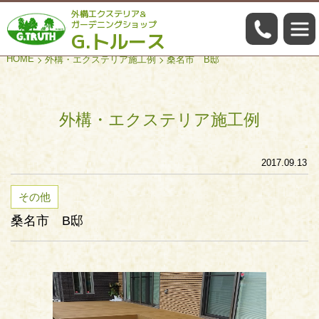
外構エクステリア&
059-322
ガーデニングショップ
G.トルース
HOME
外構・エクステリア施工例
桑名市 B邸
外構・エクステリア施工例
2017.09.13
その他
桑名市 B邸