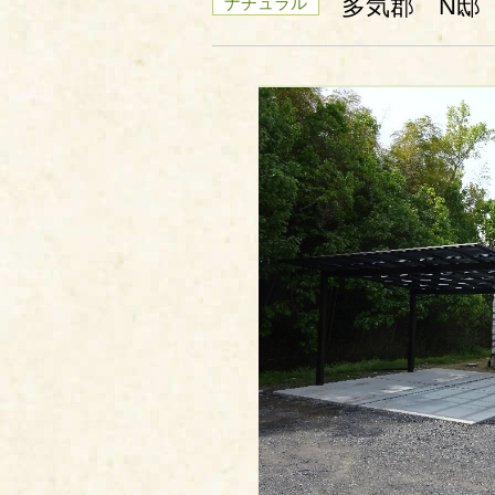
多気郡 N邸
ナチュラル