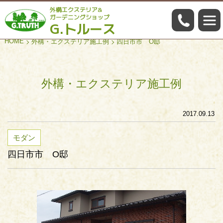
外構エクステリア&
059-322
ガーデニングショップ
G.トルース
HOME
外構・エクステリア施工例
四日市市 O邸
外構・エクステリア施工例
2017.09.13
モダン
四日市市 O邸