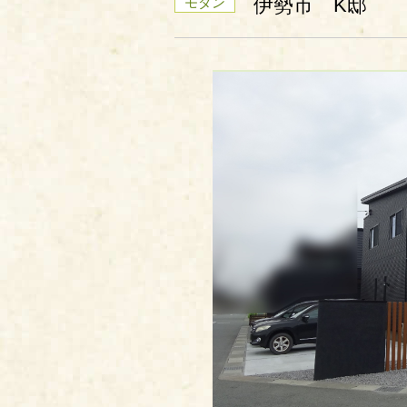
伊勢市 K邸
モダン