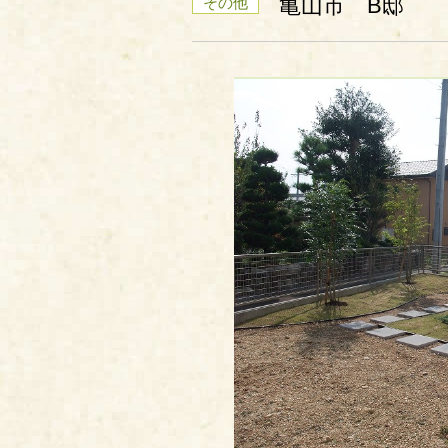
亀山市 B邸
その他