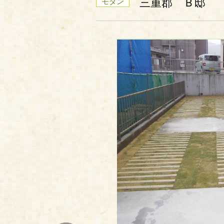
三重郡 Ｂ邸
モダン