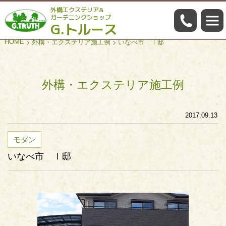
外構エクステリア&
059-322
ガーデニングショップ
G.トルース
HOME
外構・エクステリア施工例
いなべ市 Ⅰ邸
外構・エクステリア施工例
2017.09.13
モダン
いなべ市 Ⅰ邸